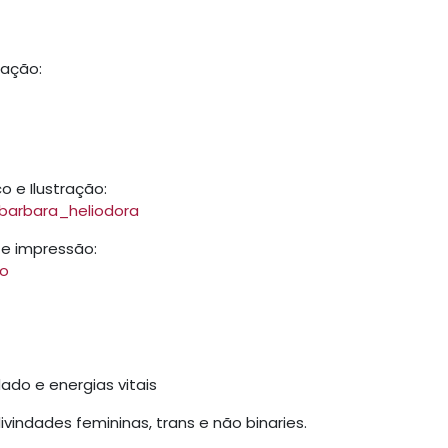
dação:
o e Ilustração:
barbara_heliodora
 e impressão:
to
ado e energias vitais
vindades femininas, trans e não binaries.