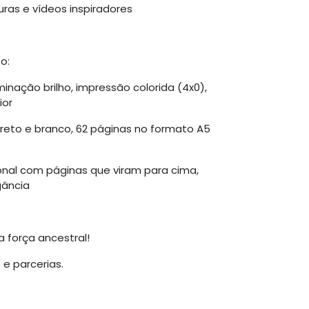
turas e vídeos inspiradores
o:
minação brilho, impressão colorida (4x0),
ior
 preto e branco, 62 páginas no formato A5
cional com páginas que viram para cima,
gância
 força ancestral!
 e parcerias.