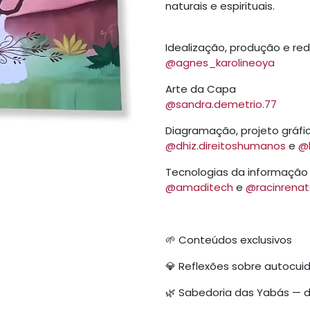
naturais e espirituais.
Idealização, produção e re
@agnes_karolineoya
Arte da Capa
@sandra.demetrio.77
Diagramação, projeto gráfic
@dhiz.direitoshumanos
e
@
Tecnologias da informação
@amaditech
e
@racinrena
🌱 Conteúdos exclusivos
💎 Reflexões sobre autocuid
🌿 Sabedoria das Yabás — di