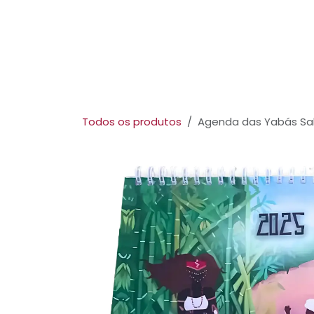
Pular para o conteúdo
Início
Serviços
Loja
Blog
Cursos
Sob
Todos os produtos
Agenda das Yabás Sab