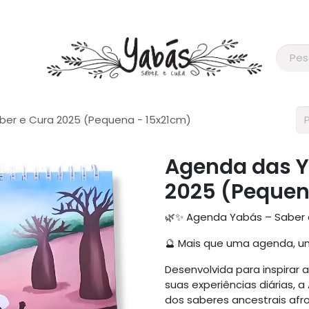
re Nós
Contato
Assinaturas Yabás
er e Cura 2025 (Pequena - 15x21cm)
Agenda das Y
2025 (Pequen
🌿✨ Agenda Yabás – Saber 
🔮 Mais que uma agenda, u
Desenvolvida para inspirar 
suas experiências diárias, 
dos saberes ancestrais afr